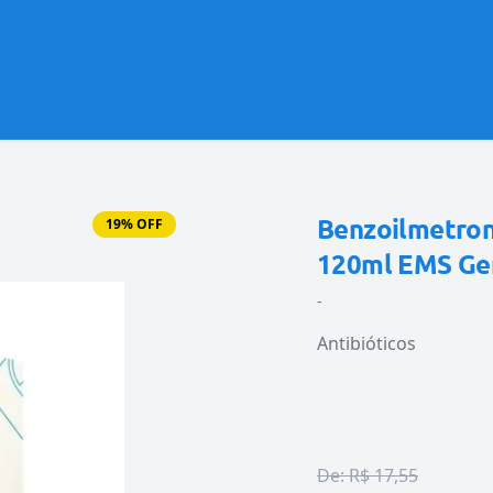
Benzoilmetron
19% OFF
120ml EMS Ge
-
Antibióticos
De:
R$ 17,55