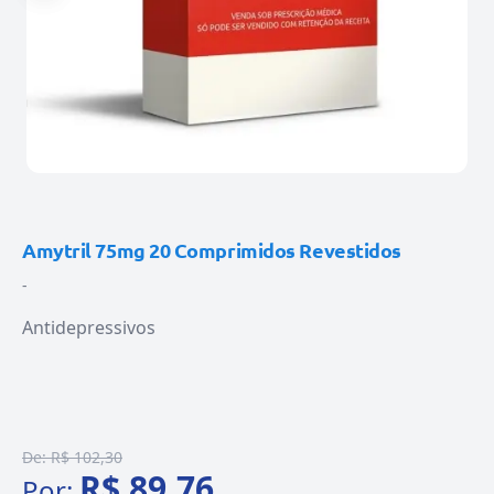
Amytril 75mg 20 Comprimidos Revestidos
-
Antidepressivos
De:
R$ 102,30
R$ 89,76
Por: