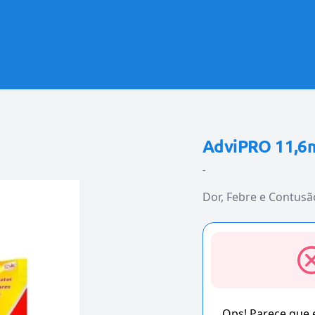
AdviPRO 11,6
-
Dor, Febre e Contusã
Ops! Parece que