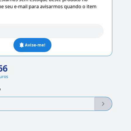
 seu e-mail para avisarmos quando o item
Avise-me!
66
juros
o