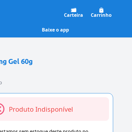
Carteira
Carrinho
Baixe o app
mg Gel 60g
o
Produto Indisponível
 estamos sem estoque deste produto no