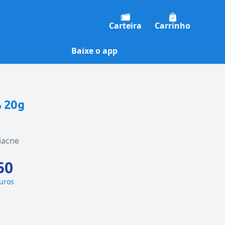
Carteira
Carrinho
Baixe o app
% 20g
iacne
50
juros