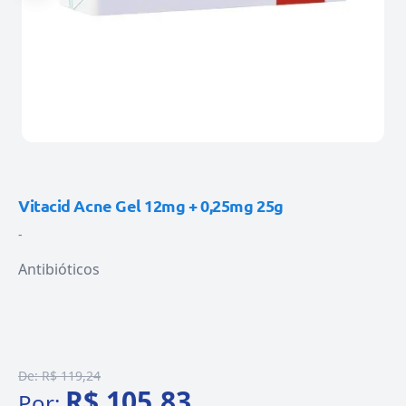
Vitacid Acne Gel 12mg + 0,25mg 25g
-
Antibióticos
De:
R$ 119,24
R$ 105,83
Por: