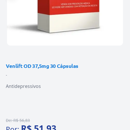
Venlift OD 37,5mg 30 Cápsulas
-
Antidepressivos
De:
R$ 56,83
R$ 51,93
Por: