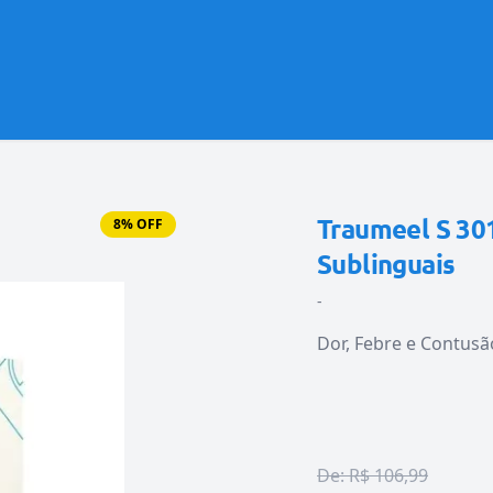
Traumeel S 30
8% OFF
Sublinguais
-
Dor, Febre e Contusã
De:
R$ 106,99