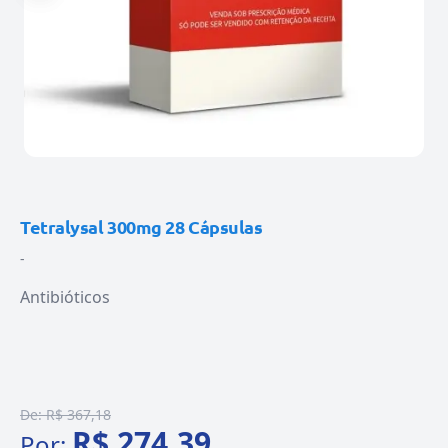
Tetralysal 300mg 28 Cápsulas
-
Antibióticos
De:
R$ 367,18
R$ 274,39
Por: