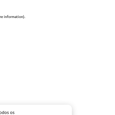
ore information)
.
todos os