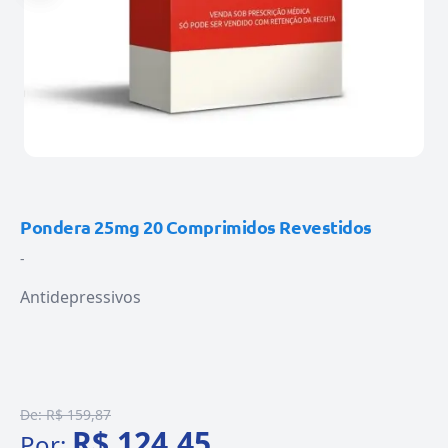
Pondera 25mg 20 Comprimidos Revestidos
-
Antidepressivos
De:
R$ 159,87
R$ 124,45
Por: