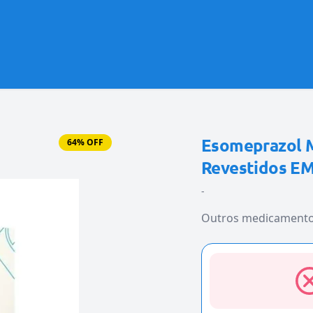
Esomeprazol 
64% OFF
Revestidos EM
-
Outros medicament