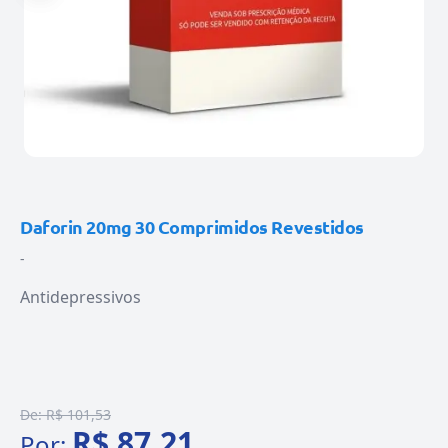
Daforin 20mg 30 Comprimidos Revestidos
-
Antidepressivos
De:
R$ 101,53
R$ 87,21
Por: